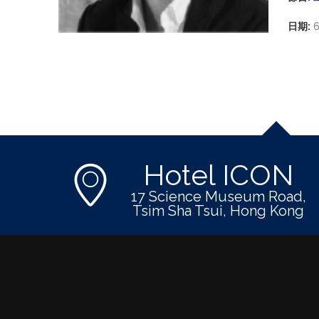
日期:
6
Hotel ICON
17 Science Museum Road,
Tsim Sha Tsui, Hong Kong