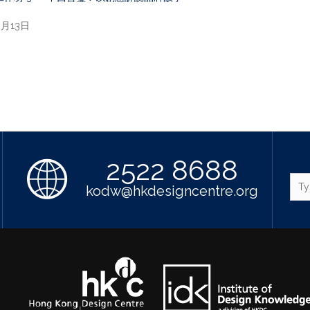
月13日
2522 8688
kodw@hkdesigncentre.org