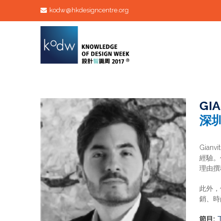
kodw@hkdesigncentre.org
GI
深
Gia
經驗。
理由撰
此外，
銷、時
節目: