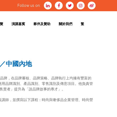
Follow us on:
覽
演講嘉賓
夥伴及贊助
關於我們
繁
繁
AL ／中國內地
象徵價值品牌，在品牌審核、品牌策略、品牌執行上均擁有豐富的
內客戶開發和應用品牌識別、產品識別、零售識別及傳意項目。他負責管
售賣者」提升為「說品牌故事的專才」。
設計管理之高級講師，並撰寫以下課程：時尚與奢侈品企業管理、時尚營