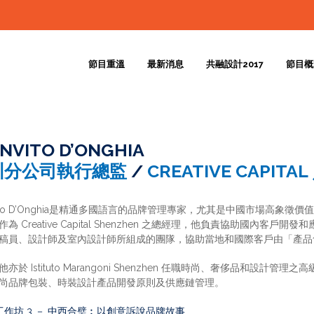
節目重溫
最新消息
共融設計2017
節目概
ANVITO D’ONGHIA
圳分公司執行總監
/
CREATIVE CAPIT
nvito D’Onghia是精通多國語言的品牌管理專家，尤其是中國市場高
作為 Creative Capital Shenzhen 之總經理，他負責協助國
稿員、設計師及室內設計師所組成的團隊，協助當地和國際客戶由「產品
他亦於 Istituto Marangoni Shenzhen 任職時尚、奢侈品和
尚品牌包裝、時裝設計產品開發原則及供應鏈管理。
工作坊 3 － 中西合璧︰以創意訴說品牌故事