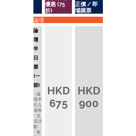
優惠 (75
正價 / 即
折)
場購票
論壇
論
壇
半
日
票
(一
節)
HKD
HKD
論
壇半
675
900
日入
場券
交
流活
動
無