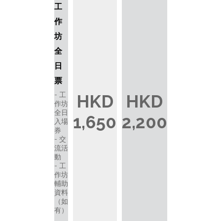
工
作
坊
全
日
票
工
HKD
HKD
作坊
全日
1,650
2,200
入場
券
交
流活
動
工
作坊
輔助
資料
（如
有）