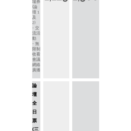
場券
(論
壇 1
及
2)
交
流活
動
無
限制
收看
會議
網絡
廣播
論
壇
全
日
票
(三