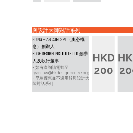
與設計大師對話系列
ED NG – AB CONCEPT（奧必概
念）創辦人
EDGE DESIGN INSTITUTE LTD 創辦
HKD
HK
人及執行董事
200
20
如有查詢請電郵至
ryan.law@hkdesigncentre.org
早鳥優惠並不適用於與設計大
師對話系列