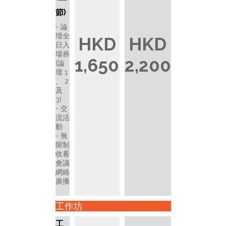
節)
論
壇全
HKD
HKD
日入
場券
1,650
2,200
(論
壇 1
、 2
及
3)
交
流活
動
無
限制
收看
會議
網絡
廣播
工作坊
工