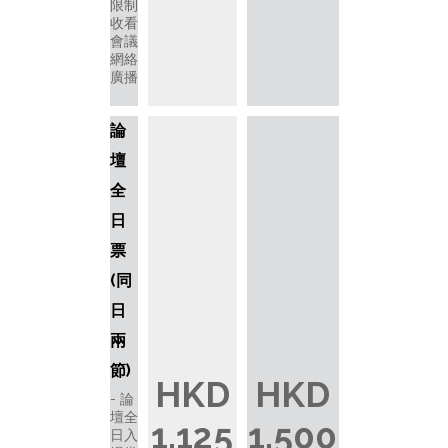
限制
收看
會議
網絡
廣播
論
壇
全
日
票
(同
日
兩
節)
HKD
HKD
論
壇全
1,125
1,500
日入