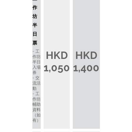
作
坊
半
日
票
工
HKD
HKD
作坊
半日
1,050
1,400
入場
券
交
流活
動
工
作坊
輔助
資料
（如
有）